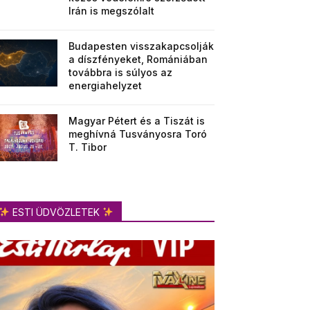
Irán is megszólalt
Budapesten visszakapcsolják
a díszfényeket, Romániában
továbbra is súlyos az
energiahelyzet
Magyar Pétert és a Tiszát is
meghívná Tusványosra Toró
T. Tibor
ESTI ÜDVÖZLETEK