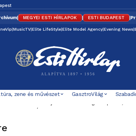
apest
rchívum
|
MEGYEI ESTI HÍRLAPOK
|
ESTI BUDAPEST
|
Pr
ineVip
|
MusicTV
|
Elite LifeStyle
|
Elite Model Agency
|
Evening News
|
ALAPÍTVA 1897 • 1956
ltúra, zene és művészet
GasztroVilág
Szabadi
. 08. – Délben lezárják a Slachta Margit rakpartot, este 
t Temesvári Edina
ncert lesz az Óbudai-szigeten
re