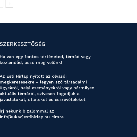
SZERKESZTŐSÉG
Ha van egy fontos történeted, témád vagy
közlendőd, oszd meg velünk!
Az Esti Hírlap nyitott az olvasói
megkeresésekre – legyen szó társadalmi
ügyekről, helyi eseményekről vagy bármilyen
aktuális témáról, szívesen fogadjuk a
javaslatokat, ötleteket és észrevételeket.
Írj nekünk bizalommal az
info[kukac]estihirlap.hu címre.