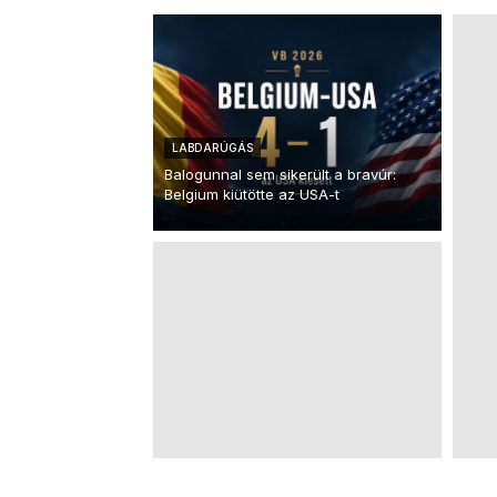
LABDARÚGÁS
Balogunnal sem sikerült a bravúr:
Belgium kiütötte az USA-t