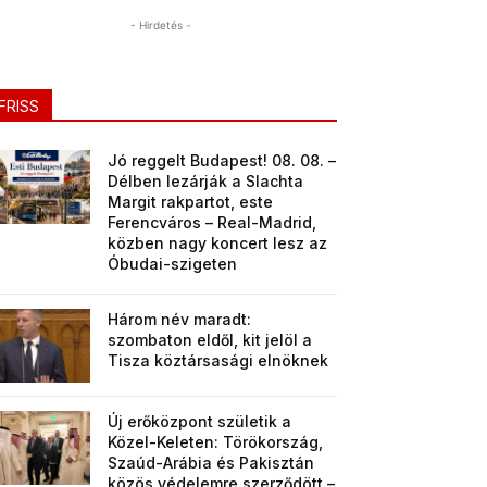
- Hirdetés -
FRISS
Jó reggelt Budapest! 08. 08. –
Délben lezárják a Slachta
Margit rakpartot, este
Ferencváros – Real-Madrid,
közben nagy koncert lesz az
Óbudai-szigeten
Három név maradt:
szombaton eldől, kit jelöl a
Tisza köztársasági elnöknek
Új erőközpont születik a
Közel-Keleten: Törökország,
Szaúd-Arábia és Pakisztán
közös védelemre szerződött –