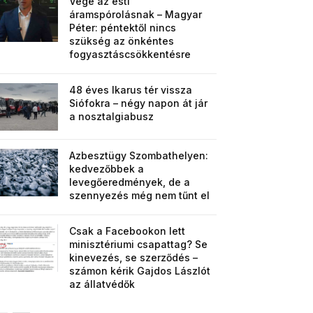
Vége az esti
áramspórolásnak – Magyar
Péter: péntektől nincs
szükség az önkéntes
fogyasztáscsökkentésre
48 éves Ikarus tér vissza
Siófokra – négy napon át jár
a nosztalgiabusz
Azbesztügy Szombathelyen:
kedvezőbbek a
levegőeredmények, de a
szennyezés még nem tűnt el
Csak a Facebookon lett
minisztériumi csapattag? Se
kinevezés, se szerződés –
számon kérik Gajdos Lászlót
az állatvédők