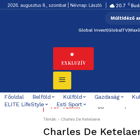
C
2026. augusztus 8., szombat | Névnap: László
20.7
Bud
Múltidéző a
Global Invest
|
GlobalTV
|
Maxl
EXKLUZÍV
Főoldal
Belföld
Külföld
Gazdaság
Ku
ELITE LifeStyle
Esti Sport
Jó reggelt Budapest! 08
Boldog Születésnapo
TOP TÉMÁK
Madrid, közben nagy ko
Témák:
Charles De Ketelaere
Charles De Ketelae