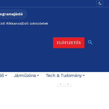
ogramajánló
Esti Rikkancs
|
Esti üdvözletek
ELŐFIZETÉS
dő
Járműzóna
Tech & Tudomány
Ferencváros – Real-