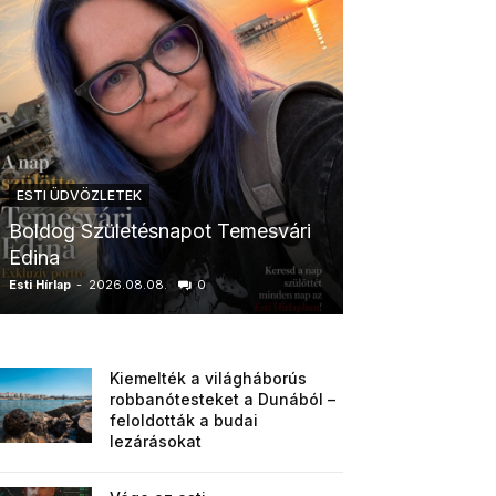
ESTI ÜDVÖZLETEK
ESTI ÜDVÖZLETE
Boldog Születésnapot Temesvári
Boldog Szüle
Edina
Boglárka
Esti Hírlap
-
2026.08.08.
0
Esti Hírlap
-
2026.0
Kiemelték a világháborús
robbanótesteket a Dunából –
feloldották a budai
lezárásokat