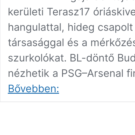
kerületi Terasz17 óriáskiv
hangulattal, hideg csapolt 
társasággal és a mérkőzé
szurkolókat. BL-döntő Bud
nézhetik a PSG–Arsenal fi
PSG
Bővebben:
–
Arsenal
BL-
döntő
Budapesten:
óriáskivetítőn
nézhetik
a