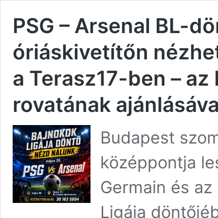
PSG – Arsenal BL-dö
óriáskivetítőn nézhe
a Terasz17-ben – az E
rovatának ajánlásáva
Budapest szomb
középpontja le
Germain és az 
Ligája döntőjé