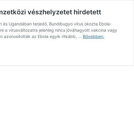
zetközi vészhelyzetet hirdetett
 és Ugandában terjedő, Bundibugyo vírus okozta Ebola-
re a vírusváltozatra jelenleg nincs jóváhagyott vakcina vagy
Gyorsan
én azonosították az Ebola egyik ritkább, …
Bővebben:
terjed
az
Ebola
egyik
ritka
változata
Kongóban
és
Ugandában,
a
WHO
nemzetközi
vészhelyzetet
hirdetett