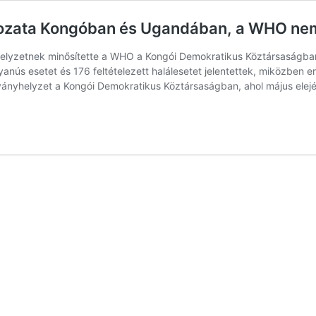
ltozata Kongóban és Ugandában, a WHO nem
lyzetnek minősítette a WHO a Kongói Demokratikus Köztársaságban
nús esetet és 176 feltételezett halálesetet jelentettek, miközben er
rványhelyzet a Kongói Demokratikus Köztársaságban, ahol május elej